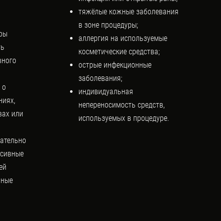
тяжёлые кожные заболевания
в зоне процедуры;
уры
аллергия на используемые
ть
косметические средства;
вного
острые инфекционные
заболевания;
 о
индивидуальная
ниях,
непереносимость средств,
вах или
используемых в процедуре.
ательно
ссивные
ей
ьные