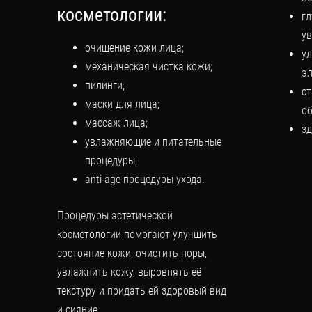
косметологии:
гл
у
очищение кожи лица;
ул
механическая чистка кожи;
э
пилинги;
с
маски для лица;
об
массаж лица;
зд
увлажняющие и питательные
процедуры;
anti-age процедуры ухода.
Процедуры эстетической
косметологии помогают улучшить
состояние кожи, очистить поры,
увлажнить кожу, выровнять её
текстуру и придать ей здоровый вид
и сияние.