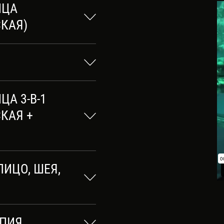
ИЦА
СКАЯ)
А 3-В-1
КАЯ +
ИЦО, ШЕЯ,
АПИЯ