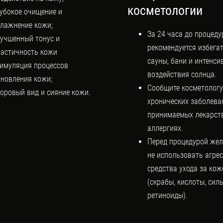
косметологии
убокое очищение и
влажнение кожи;
За 24 часа до процед
учшенный тонус и
рекомендуется избега
ластичность кожи
сауны, бани и интенси
тимуляция процессов
воздействия солнца.
новления кожи;
Сообщите косметологу
оровый вид и сияние кожи.
хронических заболева
принимаемых лекарст
аллергиях.
Перед процедурой жел
не использовать агре
средства ухода за кож
(скрабы, кислоты, сил
ретиноиды).