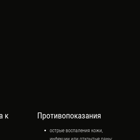
а к
Противопоказания
острые воспаления кожи,
инфекции или открытые раны;